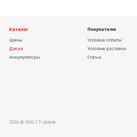
Каталог
Покупателю
Шины
Условия оплаты
Диски
Условия доставки
Аккумуляторы
Статьи
Диск Magnetto (14003 S АМ) 5.5Jх14 4/98 EТ35 d-58.5 sil
Нет в наличии
2026 © ООО СТ-Шина