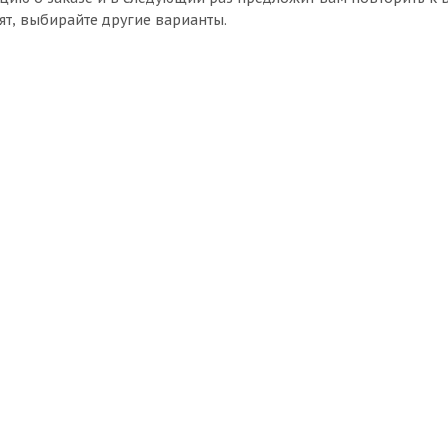
ят, выбирайте другие варианты.
er
Диск 5,5 ЕТ45 d-54 Silver
Нет в наличии