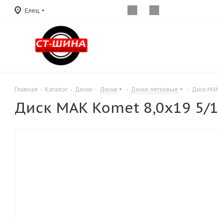
Елец
Главная
-
Каталог
-
Диски
-
Диски
-
Диски легковые
-
Диск MAK
Диск MAK Komet 8,0x19 5/1