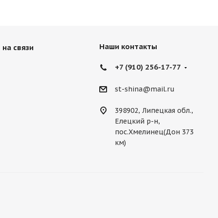
Наши контакты
 на связи
+7 (910) 256-17-77
st-shina@mail.ru
398902, Липецкая обл.,
Елецкий р-н,
пос.Хмелинец(Дон 373
км)