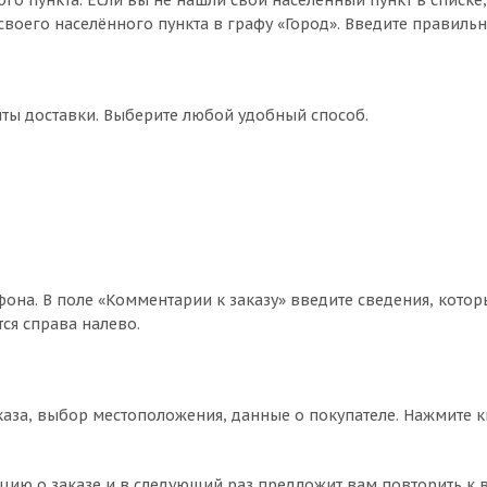
го пункта. Если вы не нашли свой населённый пункт в списке
воего населённого пункта в графу «Город». Введите правильн
нты доставки. Выберите любой удобный способ.
фона. В поле «Комментарии к заказу» введите сведения, котор
ся справа налево.
аза, выбор местоположения, данные о покупателе. Нажмите 
цию о заказе и в следующий раз предложит вам повторить к 