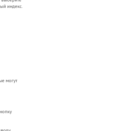
, выберите
ый индекс.
ые могут
кнопку
вводу