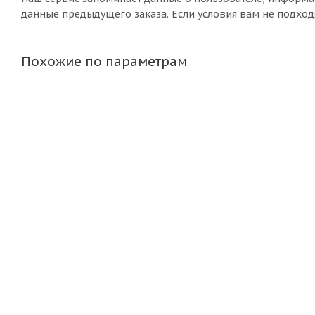
данные предыдущего заказа. Если условия вам не подход
Похожие по параметрам
Диск Magnetto "15006АМ 6,0х15 5"139,7 ЕТ40 D98,5 silv
Нет в наличии