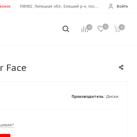
звонок
398902, Липецкая обл., Елецкий р-н, пос.Хмелинец(Дон 373 км)
Войти
0
0
0
r Face
Производитель:
Диски
шевле?