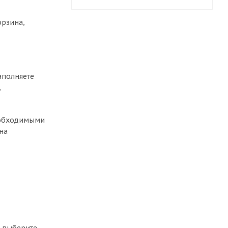
орзина,
аполняете
,
необходимыми
на