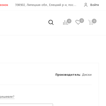
звонок
398902, Липецкая обл., Елецкий р-н, пос.Хмелинец(Дон 373 км)
Войти
0
0
0
Производитель:
Диски
дешевле?