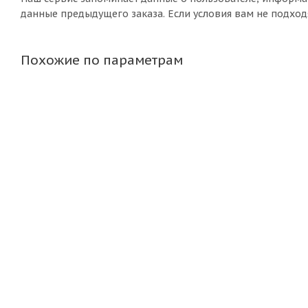
данные предыдущего заказа. Если условия вам не подход
Похожие по параметрам
Диск Magnetto "15006АМ 6,0х15 5"139,7 ЕТ40 D98,5 silv
Нет в наличии