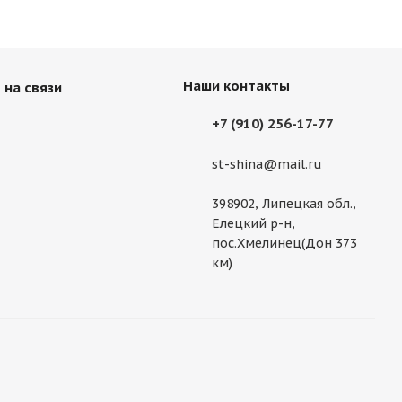
Наши контакты
 на связи
+7 (910) 256-17-77
st-shina@mail.ru
398902, Липецкая обл.,
Елецкий р-н,
пос.Хмелинец(Дон 373
км)