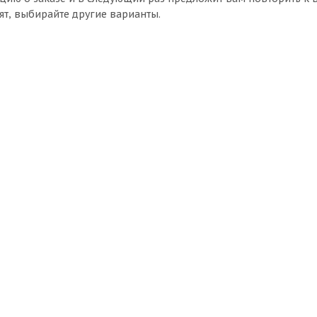
ят, выбирайте другие варианты.
er
Диск 5,5 ЕТ45 d-54 Silver
Нет в наличии