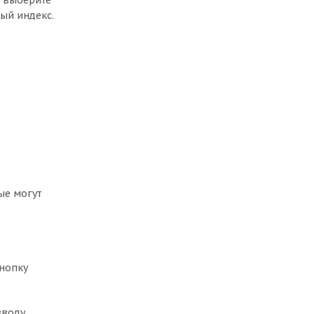
, выберите
ый индекс.
ые могут
кнопку
вводу