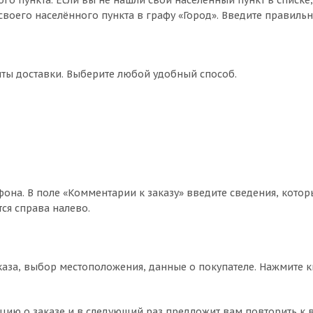
го пункта. Если вы не нашли свой населённый пункт в списке
воего населённого пункта в графу «Город». Введите правильн
нты доставки. Выберите любой удобный способ.
фона. В поле «Комментарии к заказу» введите сведения, котор
ся справа налево.
аза, выбор местоположения, данные о покупателе. Нажмите 
цию о заказе и в следующий раз предложит вам повторить к 