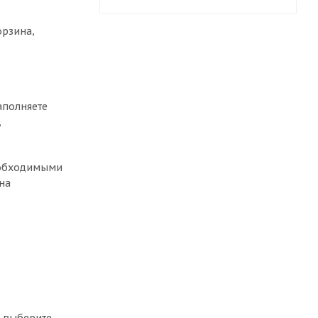
орзина,
аполняете
,
необходимыми
на