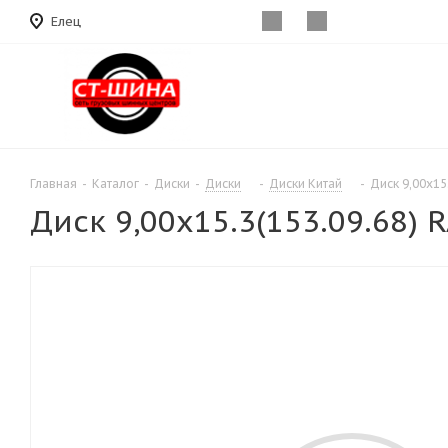
Елец
Главная
-
Каталог
-
Диски
-
Диски
-
Диски Китай
-
Диск 9,00х15
Диск 9,00х15.3(153.09.68) 