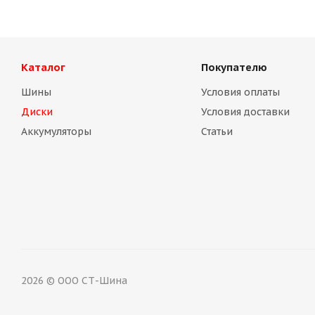
Каталог
Покупателю
Шины
Условия оплаты
Диски
Условия доставки
Аккумуляторы
Статьи
Диск Magnetto (14003 S АМ) 5.5Jх14 4/98 EТ35 d-58.5 sil
Нет в наличии
2026 © ООО СТ-Шина