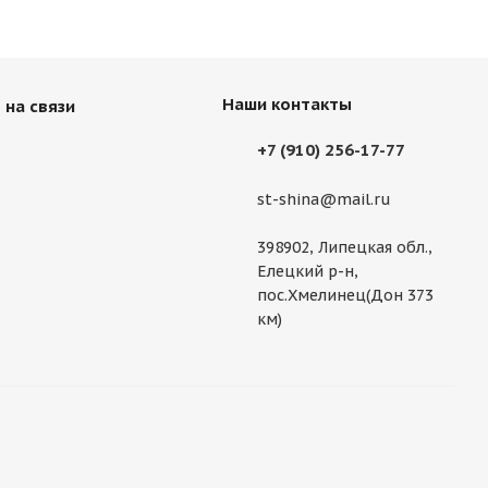
Наши контакты
 на связи
+7 (910) 256-17-77
st-shina@mail.ru
398902, Липецкая обл.,
Елецкий р-н,
пос.Хмелинец(Дон 373
км)