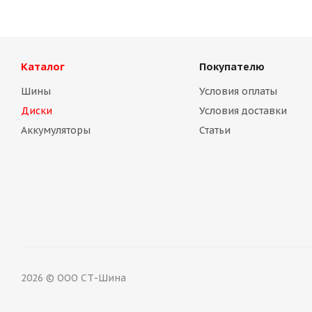
Каталог
Покупателю
Шины
Условия оплаты
Диски
Условия доставки
Аккумуляторы
Статьи
Диск Magnetto (14003 S АМ) 5.5Jх14 4/98 EТ35 d-58.5 sil
Нет в наличии
2026 © ООО СТ-Шина