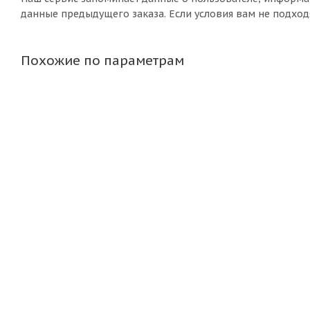
данные предыдущего заказа. Если условия вам не подход
Похожие по параметрам
Диск Magnetto "15006АМ 6,0х15 5"139,7 ЕТ40 D98,5 silv
Нет в наличии