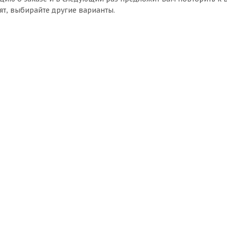
ят, выбирайте другие варианты.
er
Диск 5,5 ЕТ45 d-54 Silver
Нет в наличии