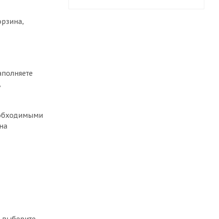
орзина,
аполняете
,
необходимыми
на