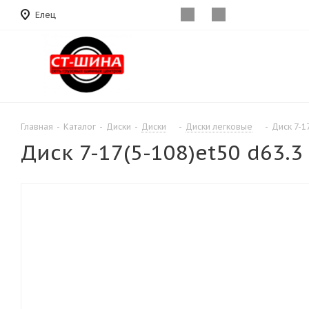
Елец
Главная
-
Каталог
-
Диски
-
Диски
-
Диски легковые
-
Диск 7-1
Диск 7-17(5-108)et50 d63.3