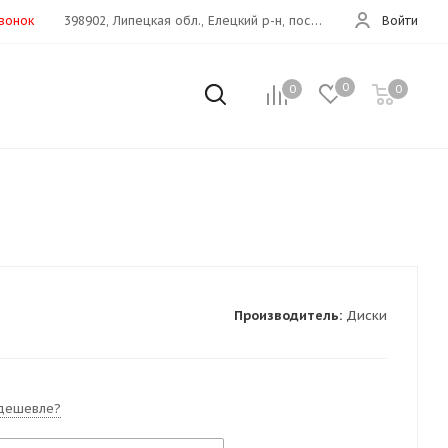
звонок
398902, Липецкая обл., Елецкий р-н, пос.Хмелинец(Дон 373 км)
Войти
0
0
0
Производитель:
Диски
дешевле?