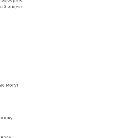
, выберите
ый индекс.
ые могут
кнопку
вводу