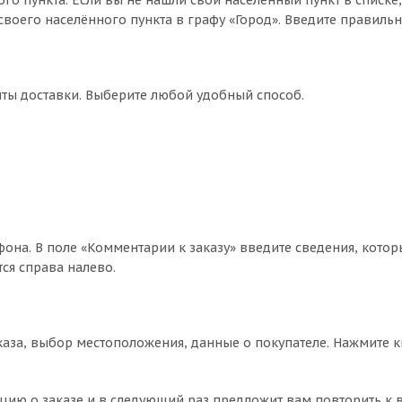
го пункта. Если вы не нашли свой населённый пункт в списке
воего населённого пункта в графу «Город». Введите правильн
нты доставки. Выберите любой удобный способ.
фона. В поле «Комментарии к заказу» введите сведения, котор
ся справа налево.
аза, выбор местоположения, данные о покупателе. Нажмите 
цию о заказе и в следующий раз предложит вам повторить к 