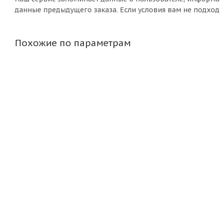
данные предыдущего заказа. Если условия вам не подход
Похожие по параметрам
Диск Magnetto "15006АМ 6,0х15 5"139,7 ЕТ40 D98,5 silv
Нет в наличии