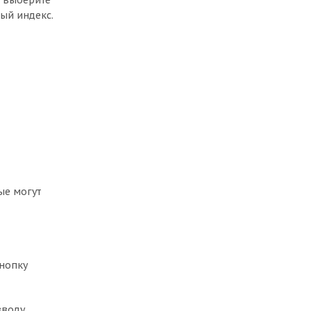
, выберите
ый индекс.
ые могут
кнопку
вводу