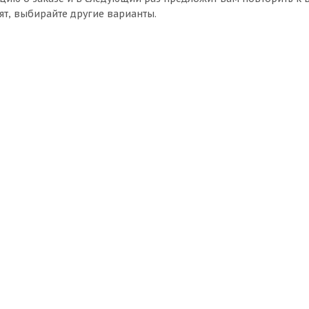
ят, выбирайте другие варианты.
er
Диск 5,5 ЕТ45 d-54 Silver
Нет в наличии