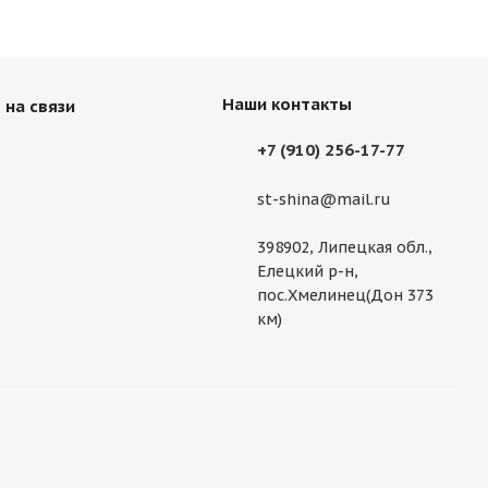
Наши контакты
 на связи
+7 (910) 256-17-77
st-shina@mail.ru
398902, Липецкая обл.,
Елецкий р-н,
пос.Хмелинец(Дон 373
км)