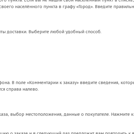
го пункта. Если вы не нашли свой населённый пункт в списке
воего населённого пункта в графу «Город». Введите правильн
нты доставки. Выберите любой удобный способ.
фона. В поле «Комментарии к заказу» введите сведения, котор
ся справа налево.
аза, выбор местоположения, данные о покупателе. Нажмите 
цию о заказе и в следующий раз предложит вам повторить к 