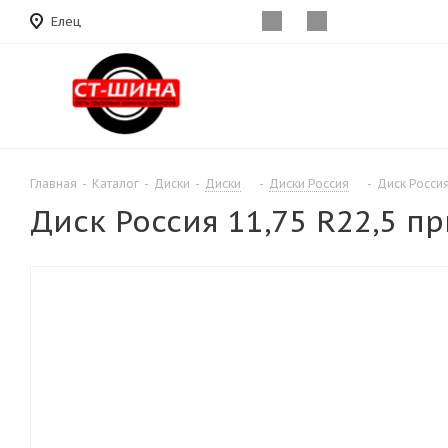
Елец
Главная
-
Каталог
-
Диски
-
Диски
-
Диски Россия
-
Диск Россия
Диск Россия 11,75 R22,5 п