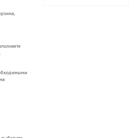
орзина,
аполняете
,
необходимыми
на