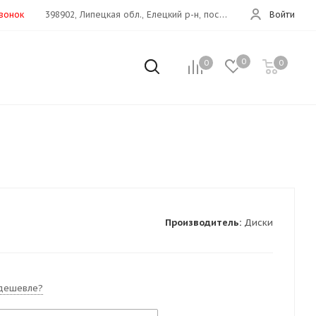
звонок
398902, Липецкая обл., Елецкий р-н, пос.Хмелинец(Дон 373 км)
Войти
0
0
0
Производитель:
Диски
дешевле?