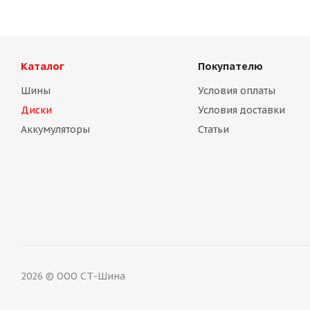
Каталог
Покупателю
Шины
Условия оплаты
Диски
Условия доставки
Аккумуляторы
Статьи
Диск Magnetto (14003 S АМ) 5.5Jх14 4/98 EТ35 d-58.5 sil
Нет в наличии
2026 © ООО СТ-Шина