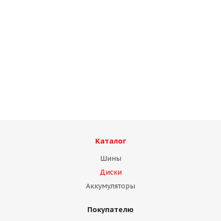
Диск Magnetto "15006АМ 6,0х15 5"139,7 ЕТ40 D98,5
silver
Нет в наличии
Каталог
Шины
Диски
Аккумуляторы
Покупателю