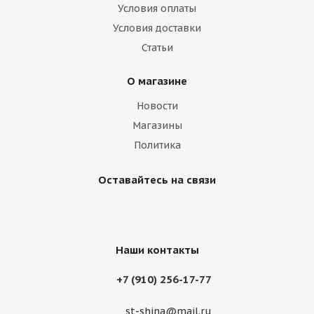
Условия оплаты
Диск 5,5 ЕТ45 d-54 Silver
Условия доставки
Статьи
Нет в наличии
О магазине
Новости
Магазины
Политика
Оставайтесь на связи
Наши контакты
Диск Magnetto (14003 S АМ) 5.5Jх14 4/98 EТ35 d-58.5
silver Lada 2110-2112
+7 (910) 256-17-77
Нет в наличии
st-shina@mail.ru