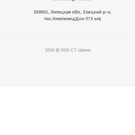
398902, Липецкая обл., Елецкий р-н,
пос.Хмелинец(Дон 373 км)
2026 © ООО СТ-Шина
Диск Magnetto 5,0Jx13 4/ 98 ET29 Silver ВАЗ 2101-
2107
Нет в наличии