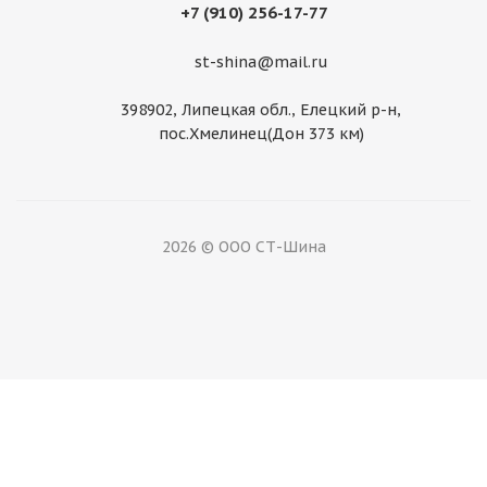
+7 (910) 256-17-77
Нет в наличии
st-shina@mail.ru
398902, Липецкая обл., Елецкий р-н,
пос.Хмелинец(Дон 373 км)
2026 © ООО СТ-Шина
Диск Magnetto 5,0Jx13 4/ 98 ET29 Silver ВАЗ 2101-
2107
Нет в наличии