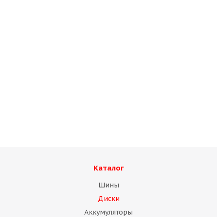
Диск Magnetto "15006АМ 6,0х15 5"139,7 ЕТ40 D98,5
silver
Нет в наличии
Каталог
Шины
Диски
Аккумуляторы