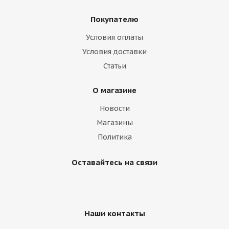
Покупателю
Условия оплаты
Диск 5,5 ЕТ45 d-54 Silver
Условия доставки
Статьи
Нет в наличии
О магазине
Новости
Магазины
Политика
Оставайтесь на связи
Наши контакты
Диск Magnetto (14003 S АМ) 5.5Jх14 4/98 EТ35 d-58.5
silver Lada 2110-2112