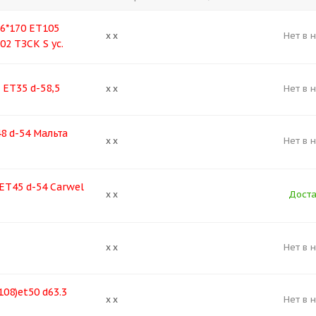
 6*170 ET105
Нет в 
x x
02 ТЗСК S ус.
 ET35 d-58,5
Нет в 
x x
8 d-54 Мальта
Нет в 
x x
ЕТ45 d-54 Carwel
Доста
x x
Нет в 
x x
108)et50 d63.3
Нет в 
x x