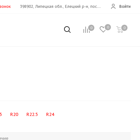
звонок
398902, Липецкая обл., Елецкий р-н, пос.Хмелинец(Дон 373 км)
Войти
0
0
0
5
R20
R22.5
R24
ичие