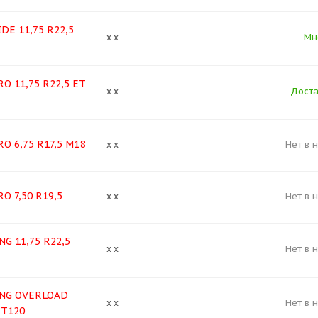
DE 11,75 R22,5
Мн
x x
O 11,75 R22,5 ЕТ
Доста
x x
O 6,75 R17,5 M18
Нет в 
x x
O 7,50 R19,5
Нет в 
x x
G 11,75 R22,5
Нет в 
x x
NG OVERLOAD
Нет в 
x x
ET120