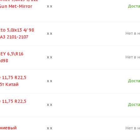
Gun Met-Mirror
Доста
x x
o 5,0Jx13 4/ 98
Нет в 
x x
ВАЗ 2101-2107
EY 6,5\R16
Нет в 
x x
 d98
 11,75 R22,5
Доста
x x
5т Китай
 11,75 R22,5
Доста
x x
ниевый
Нет в 
x x