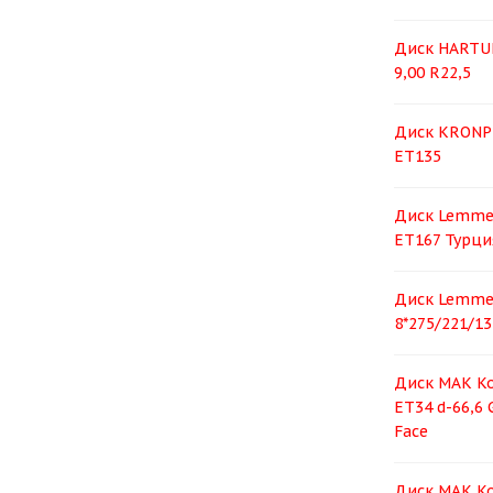
Диск HARTU
9,00 R22,5
Диск KRONPR
ET135
Диск Lemmer
ЕТ167 Турци
Диск Lemmer
8*275/221/134
Диск MAK Ko
ET34 d-66,6 
Face
Диск MAK Ko