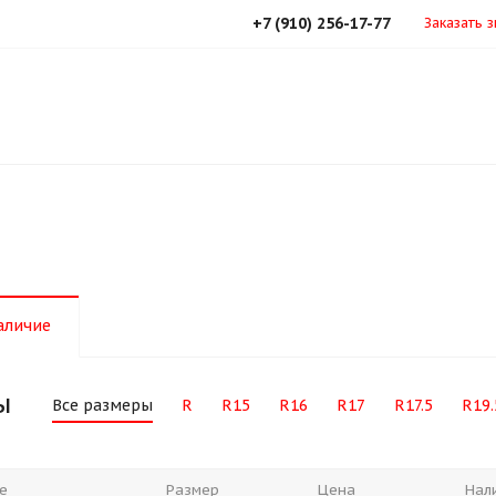
+7 (910) 256-17-77
Заказать 
аличие
ы
Все размеры
R
R15
R16
R17
R17.5
R19.
е
Размер
Цена
Нал