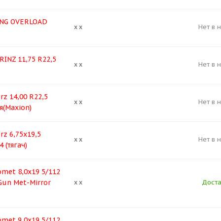
NG OVERLOAD
Нет в 
x x
INZ 11,75 R22,5
Нет в 
x x
z 14,00 R22,5
Нет в 
x x
я(Maxion)
z 6,75х19,5
Нет в 
x x
 (тягач)
met 8,0x19 5/112
Gun Met-Mirror
Доста
x x
met 9,0x19 5/112