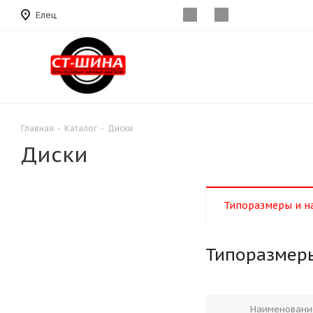
Елец
Главная
-
Каталог
-
Диски
Диски
Типоразмеры и н
Типоразмер
Наименовани