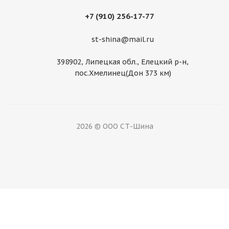
+7 (910) 256-17-77
Нет в наличии
st-shina@mail.ru
398902, Липецкая обл., Елецкий р-н,
пос.Хмелинец(Дон 373 км)
2026 © ООО СТ-Шина
Диск Китай 11,75 R22,5 ЕТ -135
Мало