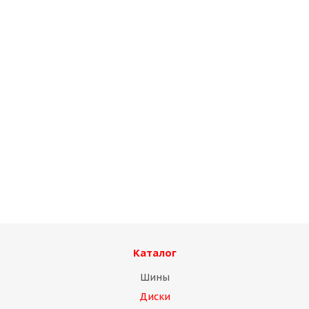
Диск Китай 11,75 R22,5 ЕТ0
Много
Каталог
Шины
Диски