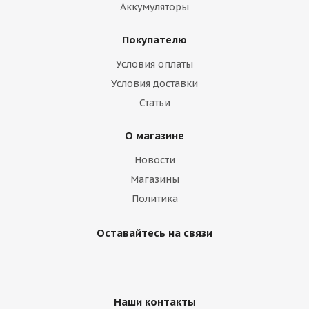
Аккумуляторы
Покупателю
Диск Китай 11,75 R22,5 ЕТ -120 ус
Условия оплаты
Условия доставки
Много
Статьи
О магазине
Новости
Магазины
Политика
Оставайтесь на связи
Диск Lemmerz 11,75 R22,5 ЕТ -130 Германия
Наши контакты